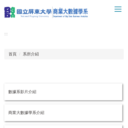
跳
到
主
要
內
:::
容
區
首頁
系所介紹
數據系影片介紹
商業大數據學系介紹