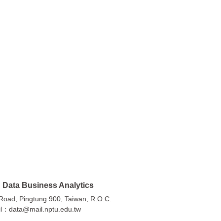
a Business Analytics
Pingtung 900, Taiwan, R.O.C.
：data@mail.nptu.edu.tw