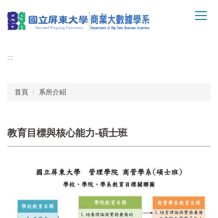
跳
到
主
要
內
:::
容
區
首頁
系所介紹
教育目標與核心能力-碩士班