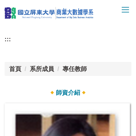
跳
到
主
要
內
容
:::
區
首頁
系所成員
專任教師
師資介紹