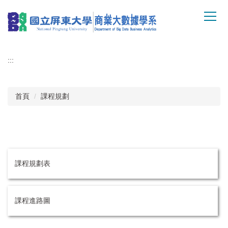
跳
到
主
要
內
:::
容
區
首頁
課程規劃
課程規劃表
課程進路圖