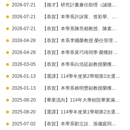
2026-07-21
【徵才】研究計畫兼任助理（誠徵在學博士生）
2026-07-21
【恭賀】本學系許詠甯、曾彩華、謝泓芸同學通過115年國科會大專生研究計畫
2026-07-21
【恭賀】本學系陳亮都教授、陳素雯副教授榮獲教育部115年教學實踐研究計畫
2026-04-28
【恭賀】本系李國榮教授 榮任管理學院院長
2026-04-28
【恭賀】本學系黃巧琦同學 榮獲財團法人電腦技能基金會 114學年度獎學金榮譽
2026-03-05
【恭賀】本學系白浩廷副教授榮獲「2026年度美國國務院傅爾布萊特資深學者研究獎」
2026-01-13
【選課】114學年度第2學期第2次選課注意事項及人工特殊選課處理時間
2026-01-13
【恭賀】本學系賴明豐副教授榮獲「114年度產學合作績優教師」
2025-08-20
【畢業流向】114年大專校院畢業滿一年、滿三年、滿五年流向追踨問卷調查
2025-08-20
【選課】114學年度第1學期第2次選課注意事項及人工特殊選課處理時間
2025-07-02
【恭賀】本學系劉立詮、孫儷庭同學 通過「114年度國科會大專學生研究計畫」