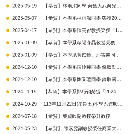
2025-05-19
【恭賀】林雨潔同學 榮獲大武榮光獎(屏大之光)
2025-05-07
【恭賀】本學系林雨潔同學 榮獲2025全國大專校院運動會游泳項目三金
2025-04-17
【恭賀】本學系陳亮都教授榮獲「114年度補助本校教師執行國科會徵件議題先導型學術研究計畫」
2025-01-09
【恭賀】本學系歐陽彥晶教授榮獲「113年度研究績優教師」
2025-01-09
【恭賀】本學系黃苡甄、邱筱芸同學 榮獲2024年第四屆大數據精準行銷盃佳作，指導老師葉貞吟教授
2024-12-10
【恭賀】本學系陳鈴臻同學 錄取勤業眾信聯合會計師事務所
2024-12-10
【恭賀】本學系劉又瑄同學 錄取國立中央大學永續領導力碩士學位學程
2024-11-19
【恭賀】本學系鄭巧翎榮獲「2024崇越論文大賞競賽」碩士組 佳作論文獎
2024-10-29
113年11月22日(星期五)本學系連晙淇學長經驗分享交流座談會
2024-07-18
【恭賀】葉貞吟副教授榮升教授
2024-05-23
【恭賀】 陳素雯副教授榮任商業大數據學系系主任