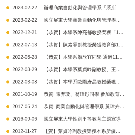
2023-02-22
辦理商業自動化與管理學系「系所更名說明會」
2023-02-22
國立屏東大學商業自動化與管理學系「系所更名說明會」簡報
2022-12-21
【恭賀】本學系陳亮都教授榮獲「111年度研究績優教師」
2022-07-13
【恭賀】陳素雯副教授榮獲教育部111學年度「教學實踐研究計畫」補助
2022-06-28
【恭賀】本學系顏欣宜同學 通過111年度科技部大專生研究計畫
2022-03-29
【恭賀】本學系葉貞吟副教授、王愉婷同學參加中華企業資源規劃學會辦理「2022國際大數據與ERP學術及實務研討會」榮獲「研討會論文獎」第一名
2022-03-08
【恭賀】本學系歐陽彥晶教授榮獲「110年度產學合作績優教師」
2021-10-19
恭賀! 陳羿璇、翁瑋彤同學 參加教育部青年發展署辦理「110年青年暑期社區職場體驗計畫 」 獲得高雄場社區產業第一名
2017-05-24
恭賀! 商業自動化與管理學系 黃瑋卉同學 榮獲「財團法人電腦技能基金會」獎學金榮譽
2016-09-06
國立屏東大學性別平等教育主題宣導
2012-11-27
【賀】葉貞吟副教授榮獲本系所優良教師