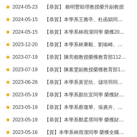
2024-05-23
【恭賀】 賴明豐助理教授榮升副教授
2024-05-15
【恭賀】本學系王雅亭、杜函穎同學榮獲財團法人電腦技能基金會112學年度獎學金榮譽
2024-05-15
【恭賀】本學系林雨潔同學 榮獲2024全國大專校院運動會游泳項目二金一銀
2023-12-20
【恭賀】本學系林秉毅、劉瑜崎、王卉蓁、謝羱翔、陳鈴臻同學 榮獲2023年全國大數據分析校園創新競賽，指導老師葉貞吟副教授
2023-07-19
【恭賀】陳亮都教授榮獲教育部112學年度「教學實踐研究計畫」補助
2023-07-19
【恭賀】陳素雯副教授榮獲教育部112學年度「教學實踐研究計畫」補助
2023-06-28
【恭賀】本學系黃翌欣、儲培羽同學 通過112年度國科會大專生研究計畫
2023-05-19
【恭賀】本學系顏欣宜同學 榮獲財團法人中華民國電腦技能基金會111學年度數位能力-TQC單科應用別優等獎學金
2023-05-19
【恭賀】本學系蔡瓊華、張廣卉、盧曉芸同學 榮獲財團法人中華民國電腦技能基金會111學年度數位能力-EEC專業人員別(助理規劃師、資料分析師、應用師)優等獎學金
2023-05-19
【恭賀】本學系鄭柔霈同學 榮獲財團法人中華民國電腦技能基金會111學年度數位能力-EEC專業人員別(規劃師、顧問師)優等獎學金
2023-05-16
【賀】本學系林雨潔同學 榮獲全國大專校院運動會游泳項目一金一銀