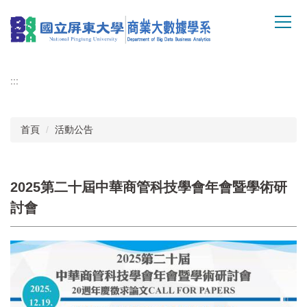
跳
到
主
要
內
:::
容
區
首頁
活動公告
2025第二十屆中華商管科技學會年會暨學術研
討會