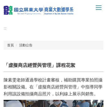
跳
到
主
要
內
:::
容
區
首頁
活動公告
「虛擬商店經營與管理」課程花絮
陳素雯老師通過學校計畫審核，補助購買專業拍照攝
影相關設備。在「虛擬商店經營與管理」中指導同學
利用該設備拍攝商品照片，以利線上展示與銷售。