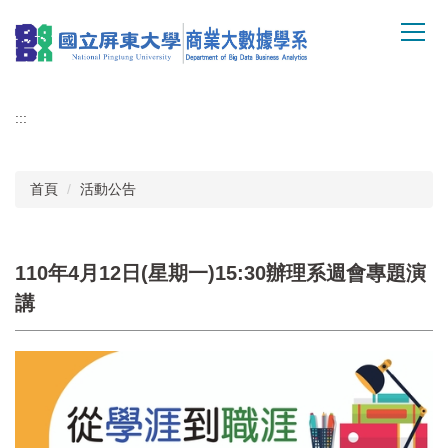
跳
到
主
要
內
:::
容
區
首頁
活動公告
110年4月12日(星期一)15:30辦理系週會專題演
講