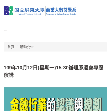
跳
到
主
要
內
:::
容
區
首頁
活動公告
109年10月12日(星期一)15:30辦理系週會專題
演講