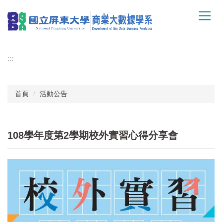
跳
到
主
要
內
:::
容
區
首頁
活動公告
108學年度第2學期校外實習心得分享會