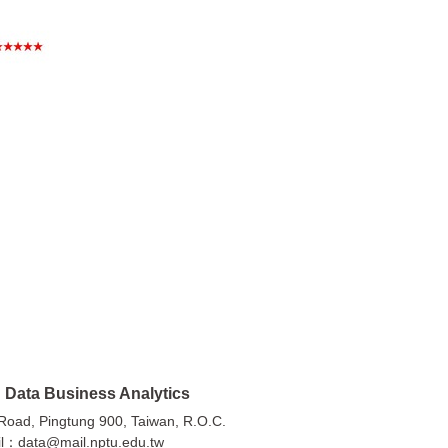
a Business Analytics
Pingtung 900, Taiwan, R.O.C.
：data@mail.nptu.edu.tw