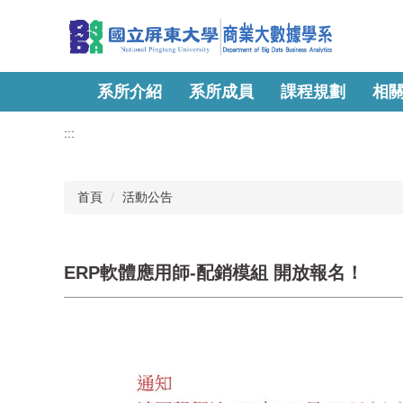
跳
到
主
要
內
系所介紹
系所成員
課程規劃
相
容
區
:::
首頁
活動公告
ERP軟體應用師-配銷模組 開放報名！