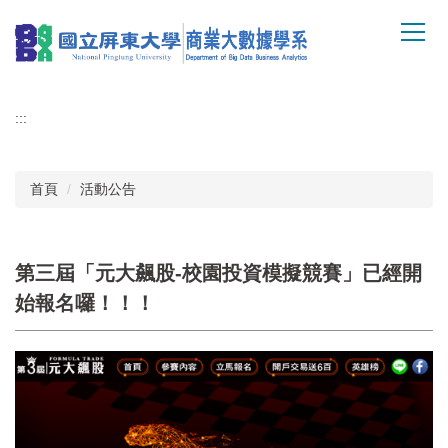
跳
到
主
要
內
:::
容
區
首頁
活動公告
第三屆「元大飆股-校園投資模擬競賽」已經開
始報名囉！！！