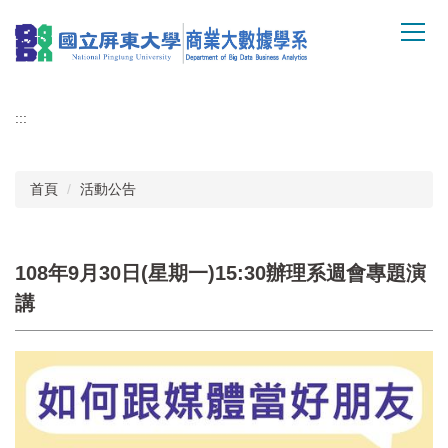
跳
到
主
要
內
:::
容
區
首頁
活動公告
108年9月30日(星期一)15:30辦理系週會專題演
講