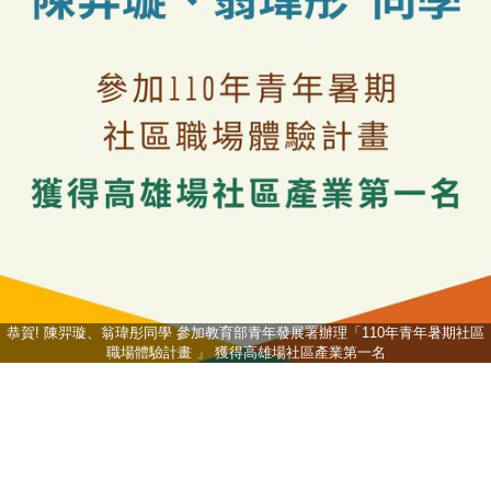
恭賀! 陳羿璇、翁瑋彤同學 參加教育部青年發展署辦理「110年青年暑期社區
職場體驗計畫 」 獲得高雄場社區產業第一名